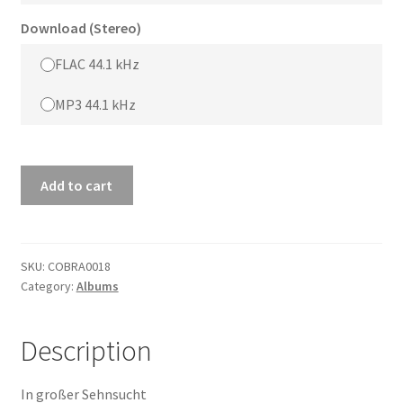
Download (Stereo)
FLAC 44.1 kHz
MP3 44.1 kHz
In
Add to cart
großer
Sehnsucht
quantity
SKU:
COBRA0018
Category:
Albums
Description
In großer Sehnsucht