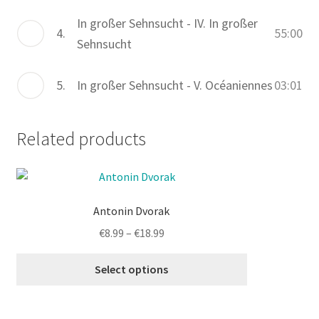
In großer Sehnsucht - IV. In großer
4.
55:00
Sehnsucht
5.
In großer Sehnsucht - V. Océaniennes
03:01
Related products
This
product
Antonin Dvorak
has
multiple
Price
€
8.99
–
€
18.99
variants.
range:
The
€8.99
Select options
options
through
may
€18.99
be