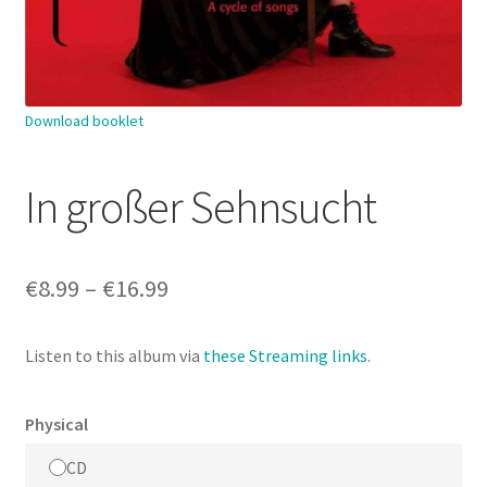
Download booklet
In großer Sehnsucht
Price
€
8.99
–
€
16.99
range:
Listen to this album via
these Streaming links.
€8.99
through
Physical
€16.99
CD