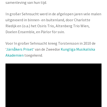
samenleving van hun tijd.
In großer Sehnsucht werd in de afgelopen jaren vele malen
uitgevoerd in binnen- en buitenland, door Charlotte
Riedijk en (o.a.) het Osiris Trio, Altenberg Trio Wien,
Doelen Ensemble, en Pärlor för svin.
Voor In großer Sehnsucht kreeg Torstensson in 2010 de
‘
Järnåkers Priset
‘ van de Zweedse
Kungliga Musikaliska
Akademien
toegekend.