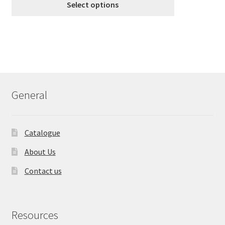
The
€8.99
Select options
options
through
may
€18.99
be
chosen
on
the
product
General
page
Catalogue
About Us
Contact us
Resources